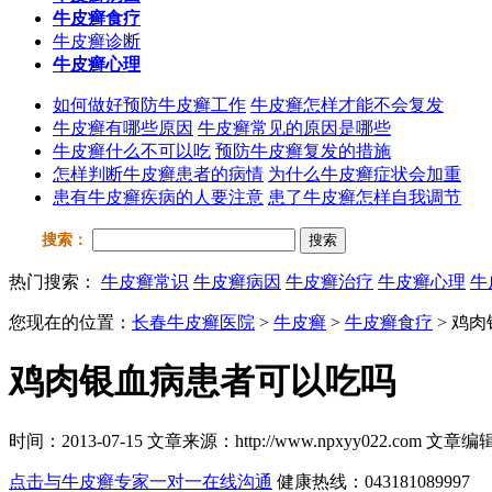
牛皮癣食疗
牛皮癣诊断
牛皮癣心理
如何做好预防牛皮癣工作
牛皮癣怎样才能不会复发
牛皮癣有哪些原因
牛皮癣常见的原因是哪些
牛皮癣什么不可以吃
预防牛皮癣复发的措施
怎样判断牛皮癣患者的病情
为什么牛皮癣症状会加重
患有牛皮癣疾病的人要注意
患了牛皮癣怎样自我调节
搜索：
搜索
热门搜索：
牛皮癣常识
牛皮癣病因
牛皮癣治疗
牛皮癣心理
牛
您现在的位置：
长春牛皮癣医院
>
牛皮癣
>
牛皮癣食疗
> 鸡
鸡肉银血病患者可以吃吗
时间：2013-07-15 文章来源：http://www.npxyy022.co
点击与牛皮癣专家一对一在线沟通
健康热线：043181089997