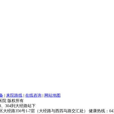
备
|
来院路线
|
在线咨询
|
网站地图
银屑病医院 版权所有
68、304到大经路站下
经路356号1-7层（大经路与西四马路交汇处） 健康热线：043181