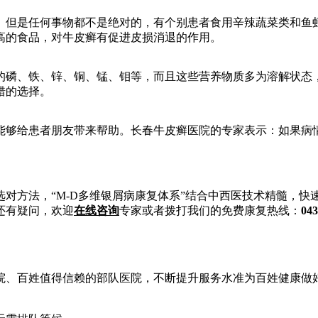
但是任何事物都不是绝对的，有个别患者食用辛辣蔬菜类和鱼虾
高的食品，对牛皮癣有促进皮损消退的作用。
磷、铁、锌、铜、锰、钼等，而且这些营养物质多为溶解状态，
错的选择。
够给患者朋友带来帮助。长春牛皮癣医院的专家表示：如果病情
对方法，“M-D多维银屑病康复体系”结合中西医技术精髓，
还有疑问，欢迎
在线咨询
专家或者拨打我们的免费康复热线：
043
、百姓值得信赖的部队医院，不断提升服务水准为百姓健康做好