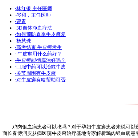
·林红银 主任医师
·岑和，主任医师
·曹青
·3D自体净血疗法
·如何预防春季牛皮癣复
·杨慧珠
·高考结束 牛皮癣考生
· 牛皮癣用什么药好？
·牛皮癣能彻底治好吗？
·口服中药可以治愈牛皮
·关节周围有牛皮癣
·对牛皮癣有啥帮助可否
鸡肉银血病患者可以吃吗？对于孕妇牛皮癣患者来说可以说
面长春博润皮肤病医院牛皮癣治疗基地专家解析鸡肉银血病患