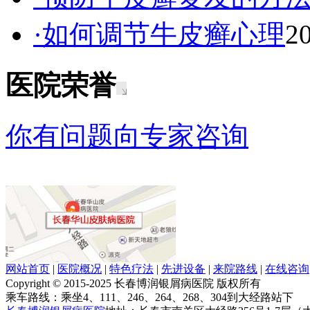
·如何调节牛皮癣心理
2
医院荣誉
你有问题向专家咨询
网站首页
|
医院概况
|
特色疗法
|
先进设备
|
来院路线
|
在线咨询
Copyright © 2015-2025 长春博润银屑病医院 版权所有
乘车路线：乘坐4、111、246、264、268、304到大经路站下