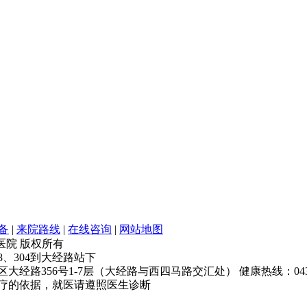
备
|
来院路线
|
在线咨询
|
网站地图
银屑病医院 版权所有
68、304到大经路站下
经路356号1-7层（大经路与西四马路交汇处） 健康热线：043181
疗的依据，就医请遵照医生诊断