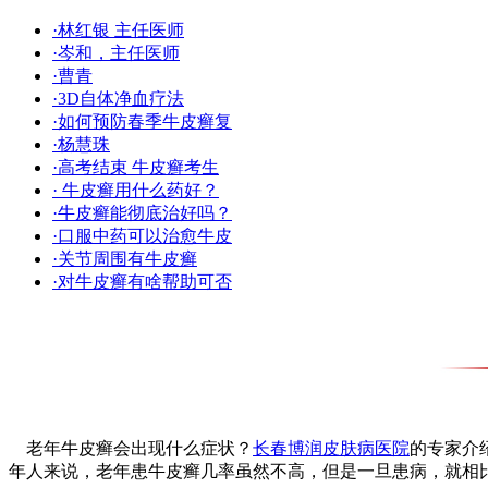
·林红银 主任医师
·岑和，主任医师
·曹青
·3D自体净血疗法
·如何预防春季牛皮癣复
·杨慧珠
·高考结束 牛皮癣考生
· 牛皮癣用什么药好？
·牛皮癣能彻底治好吗？
·口服中药可以治愈牛皮
·关节周围有牛皮癣
·对牛皮癣有啥帮助可否
老年牛皮癣会出现什么症状？
长春博润皮肤病医院
的专家介
年人来说，老年患牛皮癣几率虽然不高，但是一旦患病，就相