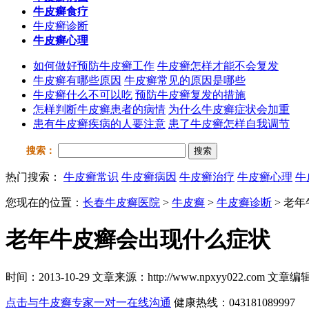
牛皮癣食疗
牛皮癣诊断
牛皮癣心理
如何做好预防牛皮癣工作
牛皮癣怎样才能不会复发
牛皮癣有哪些原因
牛皮癣常见的原因是哪些
牛皮癣什么不可以吃
预防牛皮癣复发的措施
怎样判断牛皮癣患者的病情
为什么牛皮癣症状会加重
患有牛皮癣疾病的人要注意
患了牛皮癣怎样自我调节
搜索：
搜索
热门搜索：
牛皮癣常识
牛皮癣病因
牛皮癣治疗
牛皮癣心理
牛
您现在的位置：
长春牛皮癣医院
>
牛皮癣
>
牛皮癣诊断
> 老
老年牛皮癣会出现什么症状
时间：2013-10-29 文章来源：http://www.npxyy022.co
点击与牛皮癣专家一对一在线沟通
健康热线：043181089997