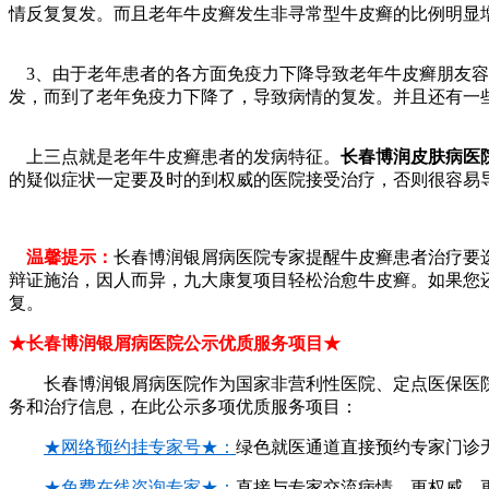
情反复复发。而且老年牛皮癣发生非寻常型牛皮癣的比例明显
3、由于老年患者的各方面免疫力下降导致老年牛皮癣朋友容
发，而到了老年免疫力下降了，导致病情的复发。并且还有一
上三点就是老年牛皮癣患者的发病特征。
长春博润皮肤病医
的疑似症状一定要及时的到权威的医院接受治疗，否则很容易
温馨提示：
长春博润银屑病医院专家提醒牛皮癣患者治疗要选
辩证施治，因人而异，九大康复项目轻松治愈牛皮癣。如果您
复。
★长春博润银屑病医院公示优质服务项目★
长春博润银屑病医院作为国家非营利性医院、定点医保医院
务和治疗信息，在此公示多项优质服务项目：
★网络预约挂专家号★：
绿色就医通道直接预约专家门诊
★免费在线咨询专家★：
直接与专家交流病情，更权威、