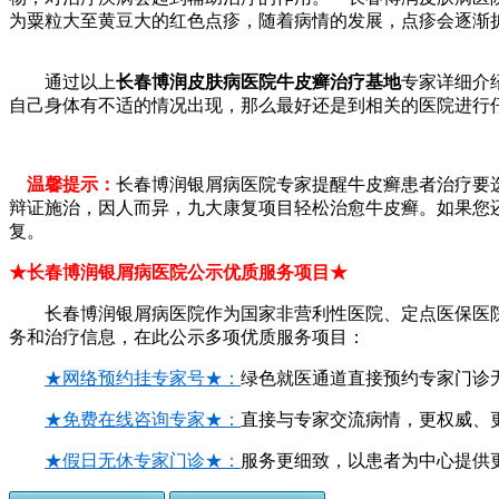
为粟粒大至黄豆大的红色点疹，随着病情的发展，点疹会逐渐
通过以上
长春博润皮肤病医院牛皮癣治疗基地
专家详细介
自己身体有不适的情况出现，那么最好还是到相关的医院进行
温馨提示：
长春博润银屑病医院专家提醒牛皮癣患者治疗要选
辩证施治，因人而异，九大康复项目轻松治愈牛皮癣。如果您
复。
★长春博润银屑病医院公示优质服务项目★
长春博润银屑病医院作为国家非营利性医院、定点医保医院
务和治疗信息，在此公示多项优质服务项目：
★网络预约挂专家号★：
绿色就医通道直接预约专家门诊
★免费在线咨询专家★：
直接与专家交流病情，更权威、
★假日无休专家门诊★：
服务更细致，以患者为中心提供