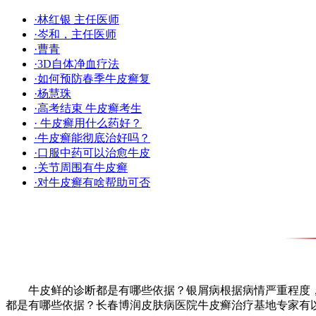
·林红银 主任医师
·岑和，主任医师
·曹青
·3D自体净血疗法
·如何预防春季牛皮癣复
·杨慧珠
·高考结束 牛皮癣考生
· 牛皮癣用什么药好？
·牛皮癣能彻底治好吗？
·口服中药可以治愈牛皮
·关节周围有牛皮癣
·对牛皮癣有啥帮助可否
牛皮鲜的诊断都是有哪些依据？银屑病根据病情严重程度，
都是有哪些依据？长春博润皮肤病医院牛皮癣治疗基地专家有