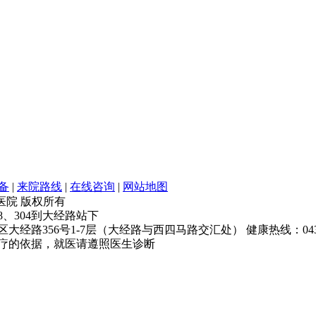
备
|
来院路线
|
在线咨询
|
网站地图
银屑病医院 版权所有
68、304到大经路站下
经路356号1-7层（大经路与西四马路交汇处） 健康热线：043181
疗的依据，就医请遵照医生诊断