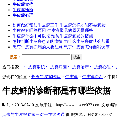
牛皮癣食疗
牛皮癣诊断
牛皮癣心理
如何做好预防牛皮癣工作
牛皮癣怎样才能不会复发
牛皮癣有哪些原因
牛皮癣常见的原因是哪些
牛皮癣什么不可以吃
预防牛皮癣复发的措施
怎样判断牛皮癣患者的病情
为什么牛皮癣症状会加重
患有牛皮癣疾病的人要注意
患了牛皮癣怎样自我调节
搜索：
搜索
热门搜索：
牛皮癣常识
牛皮癣病因
牛皮癣治疗
牛皮癣心理
牛
您现在的位置：
长春牛皮癣医院
>
牛皮癣
>
牛皮癣诊断
> 牛
牛皮鲜的诊断都是有哪些依据
时间：2013-07-10 文章来源：http://www.npxyy022.co
点击与牛皮癣专家一对一在线沟通
健康热线：043181089997