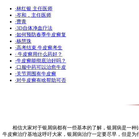
·林红银 主任医师
·岑和，主任医师
·曹青
·3D自体净血疗法
·如何预防春季牛皮癣复
·杨慧珠
·高考结束 牛皮癣考生
· 牛皮癣用什么药好？
·牛皮癣能彻底治好吗？
·口服中药可以治愈牛皮
·关节周围有牛皮癣
·对牛皮癣有啥帮助可否
相信大家对于银屑病都有一些基本的了解，银屑病是一种比
牛皮癣治疗基地这呼吁大家，银屑病治疗一定要尽早，但是为