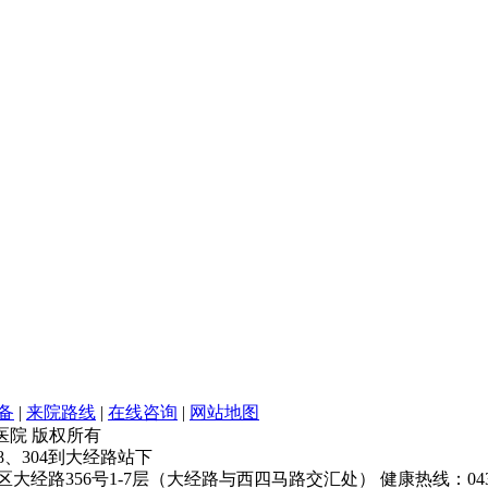
备
|
来院路线
|
在线咨询
|
网站地图
银屑病医院 版权所有
68、304到大经路站下
经路356号1-7层（大经路与西四马路交汇处） 健康热线：043181