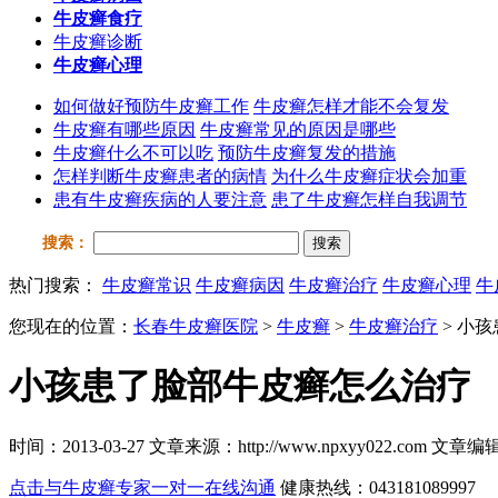
牛皮癣食疗
牛皮癣诊断
牛皮癣心理
如何做好预防牛皮癣工作
牛皮癣怎样才能不会复发
牛皮癣有哪些原因
牛皮癣常见的原因是哪些
牛皮癣什么不可以吃
预防牛皮癣复发的措施
怎样判断牛皮癣患者的病情
为什么牛皮癣症状会加重
患有牛皮癣疾病的人要注意
患了牛皮癣怎样自我调节
搜索：
搜索
热门搜索：
牛皮癣常识
牛皮癣病因
牛皮癣治疗
牛皮癣心理
牛
您现在的位置：
长春牛皮癣医院
>
牛皮癣
>
牛皮癣治疗
> 小
小孩患了脸部牛皮癣怎么治疗
时间：2013-03-27 文章来源：http://www.npxyy022.co
点击与牛皮癣专家一对一在线沟通
健康热线：043181089997