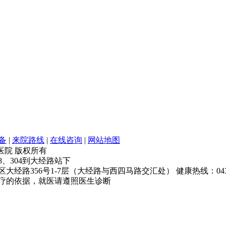
备
|
来院路线
|
在线咨询
|
网站地图
银屑病医院 版权所有
68、304到大经路站下
经路356号1-7层（大经路与西四马路交汇处） 健康热线：043181
疗的依据，就医请遵照医生诊断