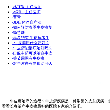
·林红银 主任医师
·岑和，主任医师
·曹青
·3D自体净血疗法
·如何预防春季牛皮癣复
·杨慧珠
·高考结束 牛皮癣考生
· 牛皮癣用什么药好？
·牛皮癣能彻底治好吗？
·口服中药可以治愈牛皮
·关节周围有牛皮癣
·对牛皮癣有啥帮助可否
牛皮癣治疗的途径？牛皮癣疾病是一种常见的皮肤疾病，需
看看长春治疗牛皮癣最好的医院专家的介绍吧。