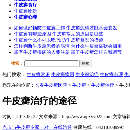
牛皮癣食疗
牛皮癣诊断
牛皮癣心理
如何做好预防牛皮癣工作
牛皮癣怎样才能不会复发
牛皮癣有哪些原因
牛皮癣常见的原因是哪些
牛皮癣什么不可以吃
预防牛皮癣复发的措施
怎样判断牛皮癣患者的病情
为什么牛皮癣症状会加重
患有牛皮癣疾病的人要注意
患了牛皮癣怎样自我调节
搜索：
搜索
热门搜索：
牛皮癣常识
牛皮癣病因
牛皮癣治疗
牛皮癣心理
牛
您现在的位置：
长春牛皮癣医院
>
牛皮癣
>
牛皮癣治疗
> 牛
牛皮癣治疗的途径
时间：2013-06-22 文章来源：http://www.npxyy022.co
点击与牛皮癣专家一对一在线沟通
健康热线：043181089997